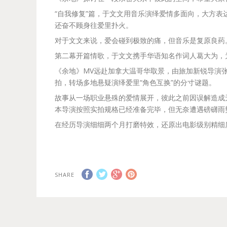
“自我修复”篇，于文文用音乐演绎爱情多面向，大方
还奋不顾身往爱里扑火。
对于文文来说，爱会碰到极致的痛，但音乐是复原良药
第二幕开篇情歌，于文文携手华语知名作词人葛大为，
《余地》MV远赴加拿大温哥华取景，由旅加新锐导演
拍，转场多地悬疑演绎爱里“角色互换”的分寸谜题。
故事从一场职业悬殊的爱情展开，彼此之前因误解造成
本导演按照实拍规格已经准备完毕，但无奈遭遇磅礴雨
在经历导演细细两个月打磨特效，还原出电影级别精细
SHARE