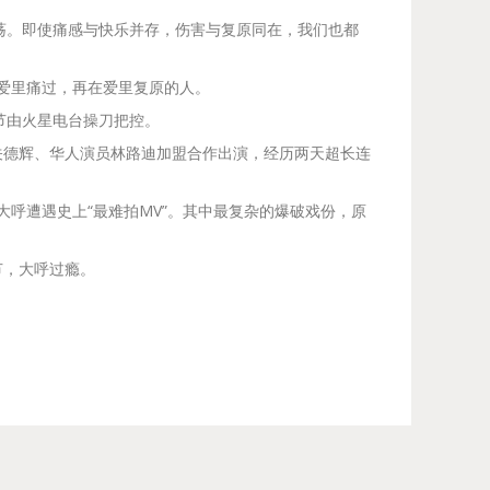
荡。即使痛感与快乐并存，伤害与复原同在，我们也都
爱里痛过，再在爱里复原的人。
节由火星电台操刀把控。
关德辉、华人演员林路迪加盟合作出演，经历两天超长连
呼遭遇史上“最难拍MV”。其中最复杂的爆破戏份，原
节，大呼过瘾。